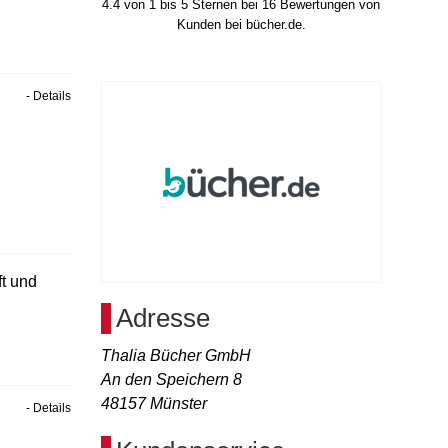
4.4
von
1
bis
5
Sternen bei
16
Bewertungen von
Kunden bei bücher.de.
- Details
t und
Adresse
Thalia Bücher GmbH
An den Speichern 8
48157
Münster
- Details