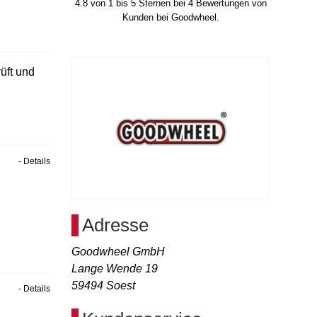
4.8
von
1
bis
5
Sternen bei
4
Bewertungen von
Kunden bei Goodwheel.
üft und
- Details
Adresse
Goodwheel GmbH
Lange Wende 19
59494
Soest
- Details