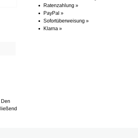
Ratenzahlung »
PayPal »
Sofortüberweisung »
Klarna »
. Den
hließend