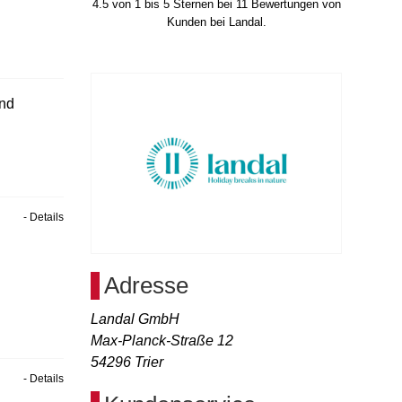
4.5
von
1
bis
5
Sternen bei
11
Bewertungen von
Kunden bei Landal.
und
- Details
Adresse
Landal GmbH
Max-Planck-Straße 12
54296
Trier
- Details