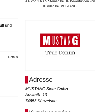
4.6
von
1
bis
5
Sternen bei
16
Bewertungen von
Kunden bei MUSTANG.
üft und
- Details
Adresse
MUSTANG Store GmbH
Austraße 10
74653
Künzelsau