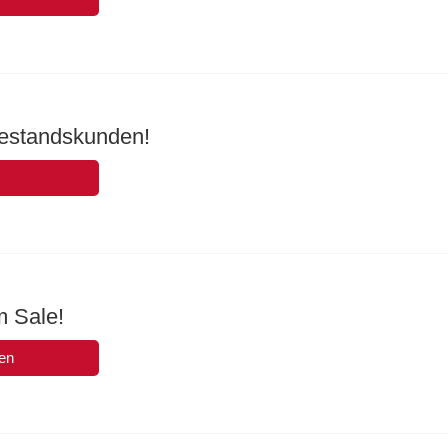
Bestandskunden!
m Sale!
en