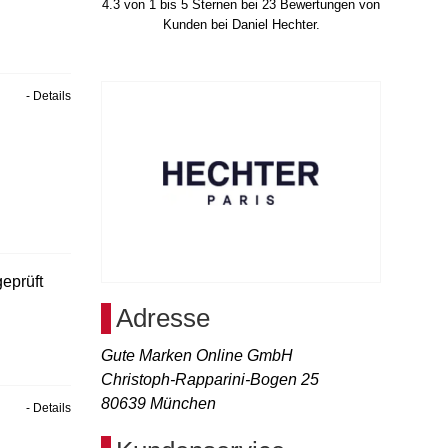
4.3
von
1
bis
5
Sternen bei
23
Bewertungen von
Kunden bei Daniel Hechter.
- Details
eprüft
Adresse
Gute Marken Online GmbH
Christoph-Rapparini-Bogen 25
80639
München
- Details